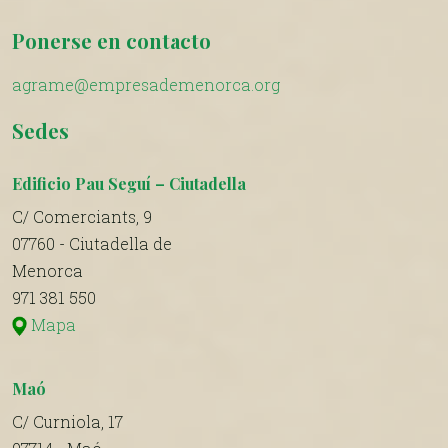
Ponerse en contacto
agrame@empresademenorca.org
Sedes
Edificio Pau Seguí – Ciutadella
C/ Comerciants, 9
07760 - Ciutadella de
Menorca
971 381 550
Mapa
Maó
C/ Curniola, 17