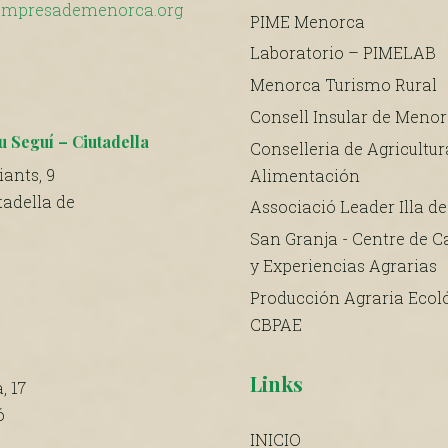
mpresademenorca.org
PIME Menorca
Laboratorio – PIMELAB
Menorca Turismo Rural
Consell Insular de Meno
u Seguí – Ciutadella
Conselleria de Agricultur
ants, 9
Alimentación
tadella de
Associació Leader Illa d
San Granja - Centre de C
y Experiencias Agrarias
Producción Agraria Ecoló
CBPAE
Links
, 17
ó
INICIO