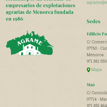
agrame@e
empresarios de explotaciones
agrarias de Menorca fundada
en 1986
Sedes
Edificio Pa
C/ Comerci
07760 - Ciu
Menorca
971 381 550
Mapa
Maó
C/ Curniola
07714 - Ma
971 352 464