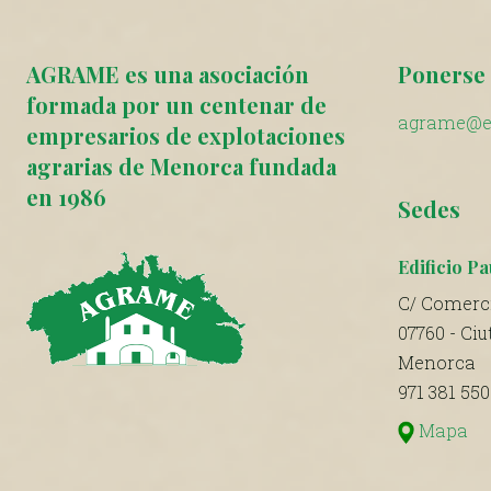
AGRAME es una asociación
Ponerse 
formada por un centenar de
agrame@e
empresarios de explotaciones
agrarias de Menorca fundada
en 1986
Sedes
Edificio Pa
C/ Comerci
07760 - Ciu
Menorca
971 381 550
Mapa