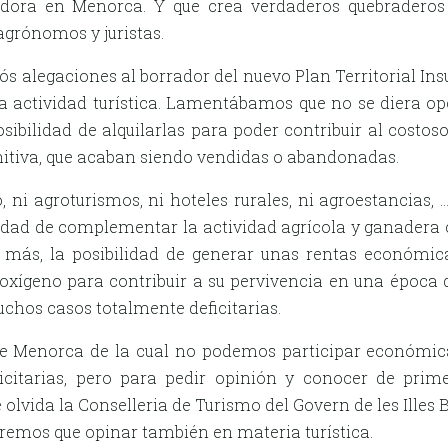
tadora en Menorca. Y que crea verdaderos quebraderos 
agrónomos y juristas.
 alegaciones al borrador del nuevo Plan Territorial Insul
 la actividad turística. Lamentábamos que no se diera op
posibilidad de alquilarlas para poder contribuir al cost
finitiva, que acaban siendo vendidas o abandonadas.
o, ni agroturismos, ni hoteles rurales, ni agroestancias,
ilidad de complementar la actividad agrícola y ganadera
z más, la posibilidad de generar unas rentas económic
oxígeno para contribuir a su pervivencia en una época d
uchos casos totalmente deficitarias.
 Menorca de la cual no podemos participar económica
citarias, pero para pedir opinión y conocer de pri
e olvida la Conselleria de Turismo del Govern de les Illes B
remos que opinar también en materia turística.