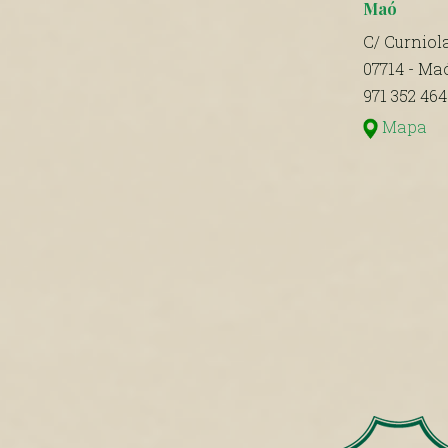
Maó
C/ Curniola
07714 - Ma
971 352 464
Mapa