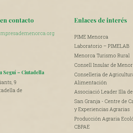
en contacto
Enlaces de interés
mpresademenorca.org
PIME Menorca
Laboratorio – PIMELAB
Menorca Turismo Rural
Consell Insular de Meno
u Seguí – Ciutadella
Conselleria de Agricultur
ants, 9
Alimentación
tadella de
Associació Leader Illa d
San Granja - Centre de C
y Experiencias Agrarias
Producción Agraria Ecoló
CBPAE