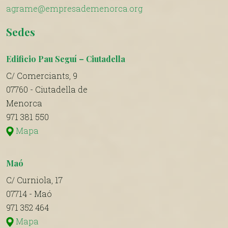
agrame@empresademenorca.org
Sedes
Edificio Pau Seguí – Ciutadella
C/ Comerciants, 9
07760 - Ciutadella de
Menorca
971 381 550
Mapa
Maó
C/ Curniola, 17
07714 - Maó
971 352 464
Mapa