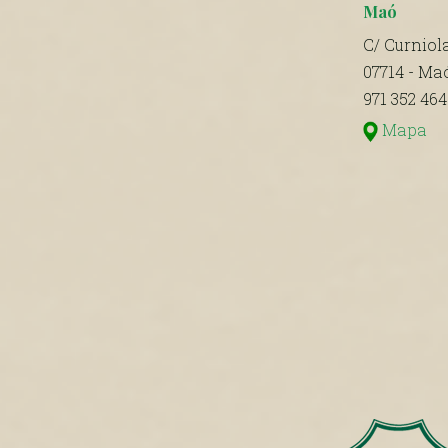
Maó
C/ Curniola
07714 - Ma
971 352 464
Mapa