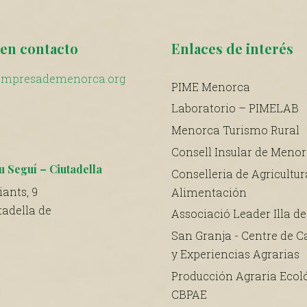
en contacto
Enlaces de interés
mpresademenorca.org
PIME Menorca
Laboratorio – PIMELAB
Menorca Turismo Rural
Consell Insular de Meno
u Seguí – Ciutadella
Conselleria de Agricultur
ants, 9
Alimentación
tadella de
Associació Leader Illa d
San Granja - Centre de C
y Experiencias Agrarias
Producción Agraria Ecoló
CBPAE